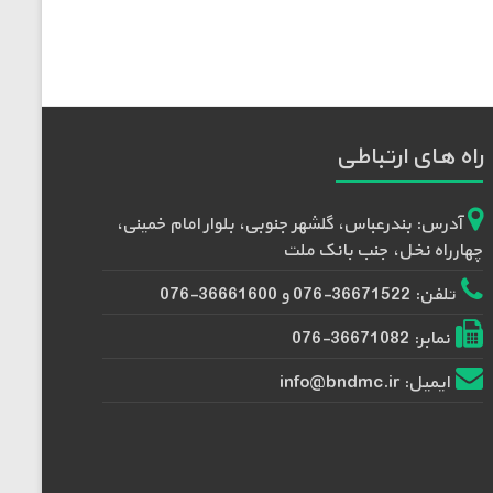
راه های ارتباطی
آدرس: بندرعباس، گلشهر جنوبی، بلوار امام خمینی،
چهارراه نخل، جنب بانک ملت
تلفن: 36671522-076 و 36661600-076
نمابر: 36671082-076
ایمیل: info@bndmc.ir